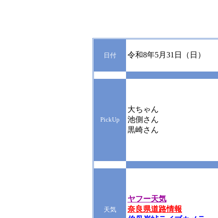
令和8年5月31日（日）
日付
大ちゃん
池側さん
PickUp
黒崎さん
ヤフー天気
奈良県道路情報
天気