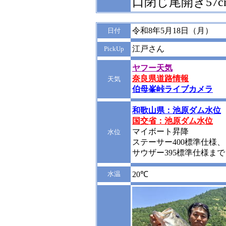
口閉じ尾開き57cm
令和8年5月18日（月）
日付
江戸さん
PickUp
ヤフー天気
奈良県道路情報
天気
伯母峯峠ライブカメラ
和歌山県：池原ダム水位
国交省：池原ダム水位
マイボート昇降
水位
ステーサー400標準仕様、
サウザー395標準仕様まで
水温
20℃