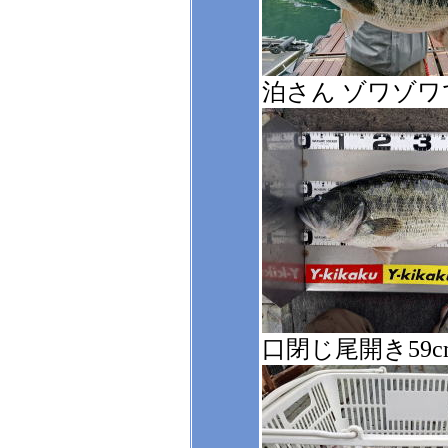
泊さん ゾワゾワ
口閉じ尾開き59cm/