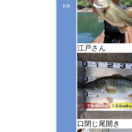
釣果
江戸さん
口閉じ尾開き