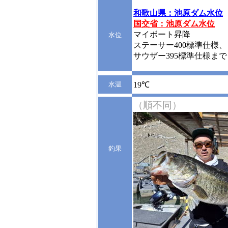
和歌山県：池原ダム水位
国交省：池原ダム水位
マイボート昇降
水位
ステーサー400標準仕様、
サウザー395標準仕様まで
水温
19℃
（順不同）
釣果