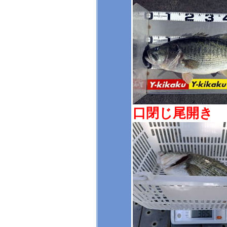
口閉じ尾開き