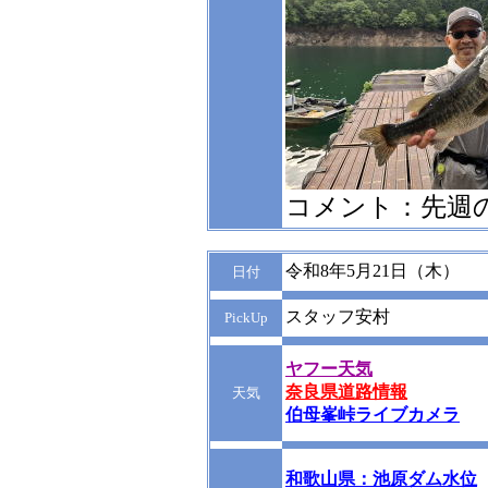
コメント：先週
令和8年5月21日（木）
日付
スタッフ安村
PickUp
ヤフー天気
奈良県道路情報
天気
伯母峯峠ライブカメラ
和歌山県：池原ダム水位