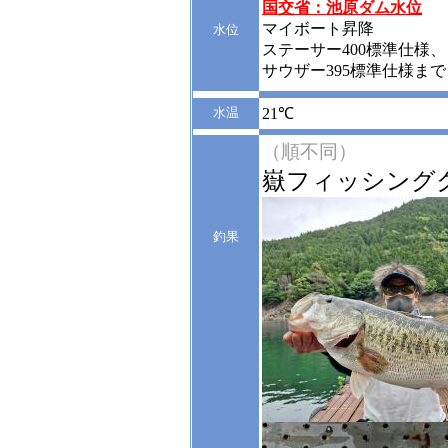
国交省：池原ダム水位
マイボート昇降
水位
ステーサー400標準仕様、
サウザー395標準仕様まで
水温
21℃
（順不同）
嶽フィッシング
釣果