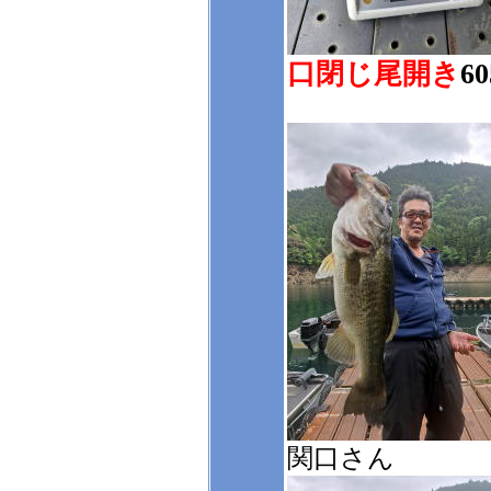
口閉じ尾開き
60
関口さん