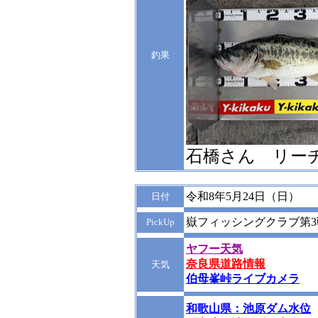
釣果
石橋さん リーチ
令和8年5月24日（日）
日付
嶽フィッシングクラブ第3
PickUp
ヤフー天気
奈良県道路情報
天気
伯母峯峠ライブカメラ
和歌山県：池原ダム水位