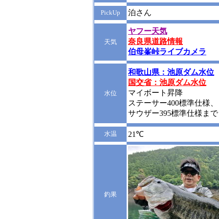
泊さん
PickUp
ヤフー天気
奈良県道路情報
天気
伯母峯峠ライブカメラ
和歌山県：池原ダム水位
国交省：池原ダム水位
マイボート昇降
水位
ステーサー400標準仕様、
サウザー395標準仕様まで
水温
21℃
釣果