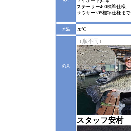
マイボート昇降
水位
ステーサー400標準仕様、
サウザー395標準仕様まで
水温
20℃
（順不同）
釣果
スタッフ安村 Y