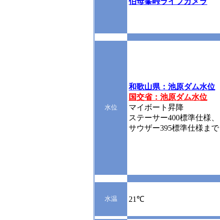
伯母峯峠ライブカメラ
和歌山県：池原ダム水位
国交省：池原ダム水位
マイボート昇降
水位
ステーサー400標準仕様、
サウザー395標準仕様まで
水温
21℃