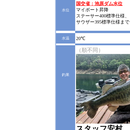
国交省：池原ダム水位
マイボート昇降
水位
ステーサー400標準仕様、
サウザー395標準仕様まで
水温
20℃
（順不同）
釣果
スタッフ安村