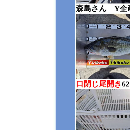
森島さん Y企画
口閉じ尾開き
62