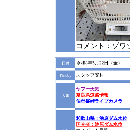
コメント：ゾワゾ
令和8年5月22日（金）
日付
スタッフ安村
PickUp
ヤフー天気
奈良県道路情報
天気
伯母峯峠ライブカメラ
和歌山県：池原ダム水位
国交省：池原ダム水位