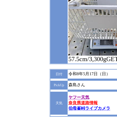
57.5cm/3,300gGE
令和8年5月17日（日）
日付
森島さん
PickUp
ヤフー天気
奈良県道路情報
天気
伯母峯峠ライブカメラ