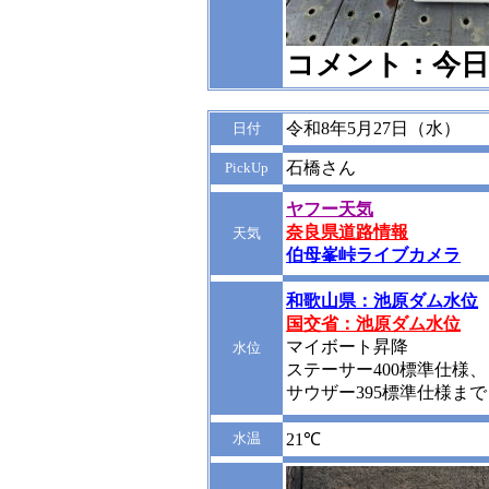
コメント：今日
令和8年5月27日（水）
日付
石橋さん
PickUp
ヤフー天気
奈良県道路情報
天気
伯母峯峠ライブカメラ
和歌山県：池原ダム水位
国交省：池原ダム水位
マイボート昇降
水位
ステーサー400標準仕様、
サウザー395標準仕様まで
水温
21℃