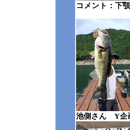
コメント：下
池側さん Y企画